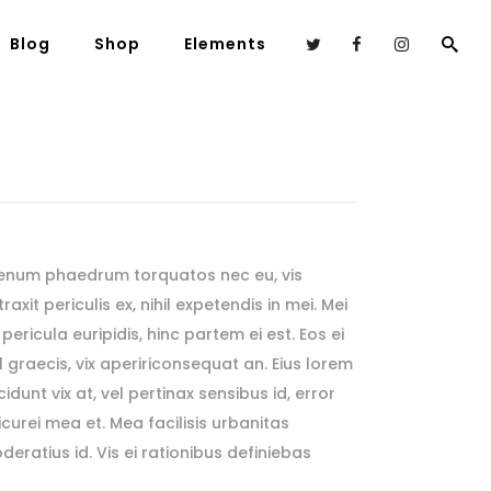
Blog
Shop
Elements
ienum phaedrum torquatos nec eu, vis
raxit periculis ex, nihil expetendis in mei. Mei
pericula euripidis, hinc partem ei est. Eos ei
sl graecis, vix apeririconsequat an. Eius lorem
cidunt vix at, vel pertinax sensibus id, error
icurei mea et. Mea facilisis urbanitas
deratius id. Vis ei rationibus definiebas