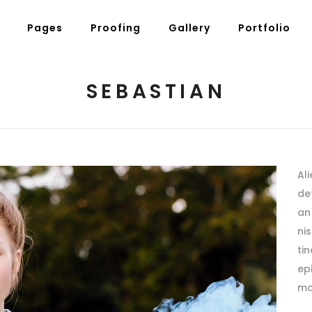
Pages
Proofing
Gallery
Portfolio
SEBASTIAN
Al
det
an 
ni
tin
ep
mo