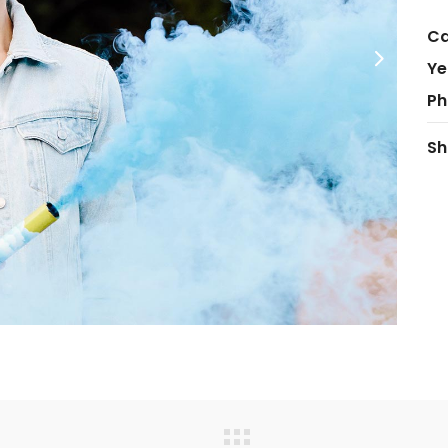
Ca
Ye
Ph
Sh