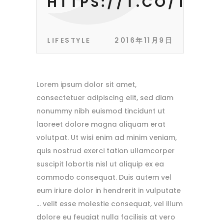
HTTPS://T.CO/TPX
LIFESTYLE
2016年11月9日
Lorem ipsum dolor sit amet,
consectetuer adipiscing elit, sed diam
nonummy nibh euismod tincidunt ut
laoreet dolore magna aliquam erat
volutpat. Ut wisi enim ad minim veniam,
quis nostrud exerci tation ullamcorper
suscipit lobortis nisl ut aliquip ex ea
commodo consequat. Duis autem vel
eum iriure dolor in hendrerit in vulputate
… velit esse molestie consequat, vel illum
dolore eu feugiat nulla facilisis at vero